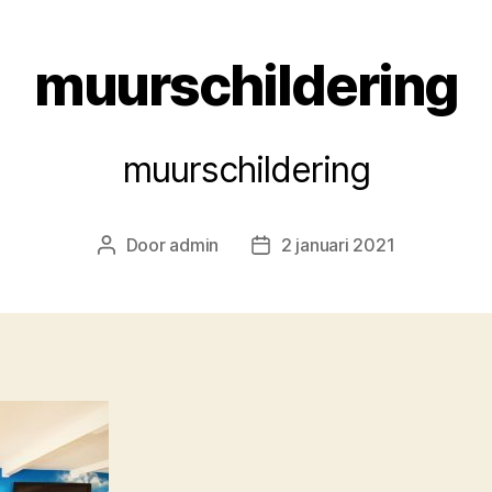
muurschildering
muurschildering
Door
admin
2 januari 2021
Berichtauteur
Berichtdatum