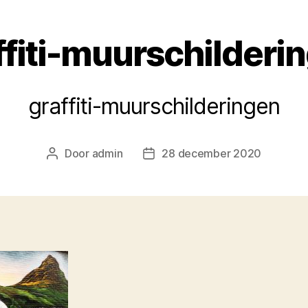
ffiti-muurschilderi
graffiti-muurschilderingen
Door
admin
28 december 2020
Berichtauteur
Berichtdatum