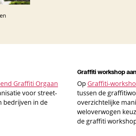
gen
Graffiti workshop aa
end Graffiti Orgaan
Op
Graffiti-worksh
nisatie voor street-
tussen de graffiti
n bedrijven in de
overzichtelijke man
weloverwogen keuze
de graffiti worksho